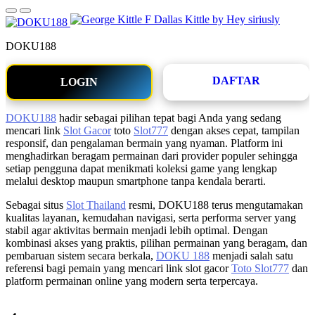
DOKU188
DAFTAR
LOGIN
DOKU188
hadir sebagai pilihan tepat bagi Anda yang sedang
mencari link
Slot Gacor
toto
Slot777
dengan akses cepat, tampilan
responsif, dan pengalaman bermain yang nyaman. Platform ini
menghadirkan beragam permainan dari provider populer sehingga
setiap pengguna dapat menikmati koleksi game yang lengkap
melalui desktop maupun smartphone tanpa kendala berarti.
Sebagai situs
Slot Thailand
resmi, DOKU188 terus mengutamakan
kualitas layanan, kemudahan navigasi, serta performa server yang
stabil agar aktivitas bermain menjadi lebih optimal. Dengan
kombinasi akses yang praktis, pilihan permainan yang beragam, dan
pembaruan sistem secara berkala,
DOKU 188
menjadi salah satu
referensi bagi pemain yang mencari link slot gacor
Toto Slot777
dan
platform permainan online yang modern serta terpercaya.