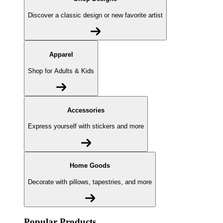
Discover a classic design or new favorite artist
Apparel
Shop for Adults & Kids
Accessories
Express yourself with stickers and more
Home Goods
Decorate with pillows, tapestries, and more
Popular Products