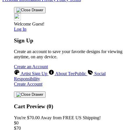
Welcome Guest!
Log In
Sign Up
Create an account to save your favorite designs for viewing
anytime, on any device.
Create an Account
Artist Sign Up
About TeePublic
Social
Responsibility
Create Account
Cart Preview (0)
You're
$70.00
Away from
FREE US Shipping!
$0
$70