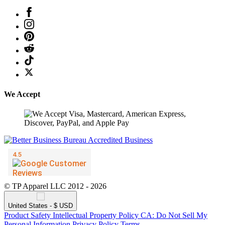
We Accept
© TP Apparel LLC 2012 - 2026
United States - $ USD
Product Safety
Intellectual Property Policy
CA: Do Not Sell My
Personal Information
Privacy Policy
Terms