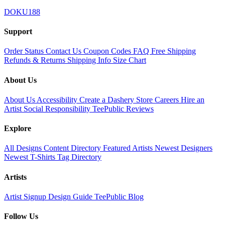
DOKU188
Support
Order Status
Contact Us
Coupon Codes
FAQ
Free Shipping
Refunds & Returns
Shipping Info
Size Chart
About Us
About Us
Accessibility
Create a Dashery Store
Careers
Hire an
Artist
Social Responsibility
TeePublic Reviews
Explore
All Designs
Content Directory
Featured Artists
Newest Designers
Newest T-Shirts
Tag Directory
Artists
Artist Signup
Design Guide
TeePublic Blog
Follow Us